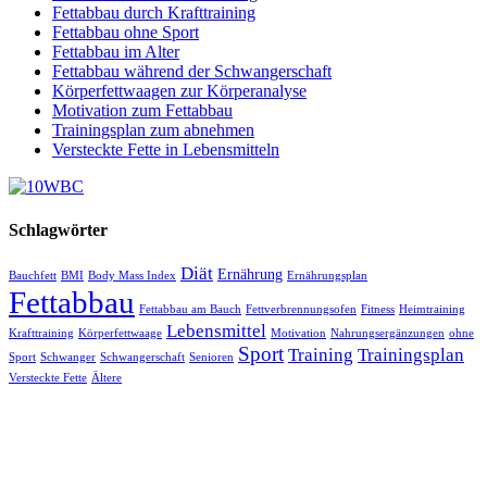
Fettabbau durch Krafttraining
Fettabbau ohne Sport
Fettabbau im Alter
Fettabbau während der Schwangerschaft
Körperfettwaagen zur Körperanalyse
Motivation zum Fettabbau
Trainingsplan zum abnehmen
Versteckte Fette in Lebensmitteln
Schlagwörter
Diät
Ernährung
Bauchfett
BMI
Body Mass Index
Ernährungsplan
Fettabbau
Fettabbau am Bauch
Fettverbrennungsofen
Fitness
Heimtraining
Lebensmittel
Krafttraining
Körperfettwaage
Motivation
Nahrungsergänzungen
ohne
Sport
Training
Trainingsplan
Sport
Schwanger
Schwangerschaft
Senioren
Versteckte Fette
Ältere